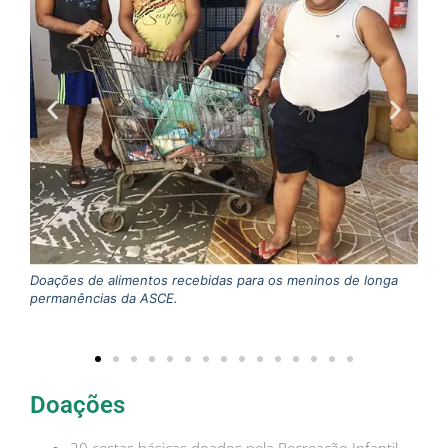
Doações de alimentos recebidas para os meninos de longa
Doaç
permanências da ASCE.
famí
Doações
20 cestas básicas doados pela Recreação Infantil